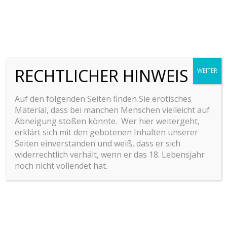
These supported tags come from the
WordPress.com code
FAQ
.
Address Tag
1 Infinite Loop
RECHTLICHER HINWEIS
WEITER
Cupertino, CA 95014
United States
Auf den folgenden Seiten finden Sie erotisches
Material, dass bei manchen Menschen vielleicht auf
Abneigung stoßen könnte. Wer hier weitergeht,
Anchor Tag (aka. Link)
erklärt sich mit den gebotenen Inhalten unserer
Seiten einverstanden und weiß, dass er sich
This is an example of a
link
.
widerrechtlich verhält, wenn er das 18. Lebensjahr
noch nicht vollendet hat.
Abbreviation Tag
The abbreviation
srsly
stands for „seriously“.
Acronym Tag (
deprecated in HTML5
)