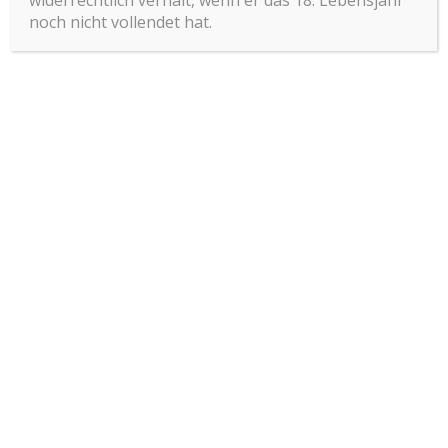
noch nicht vollendet hat.
DER SPASS OHNE ENDE
Jeden Freitag und
Samstag &
vor Feiertagen!!!