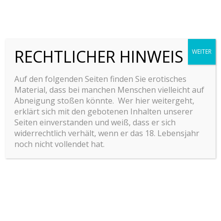
Another Interesting Single Post
CODING
vor 3 Jahren
Lorem ipsum dolor sit amet, consectetur adipiscing
RECHTLICHER HINWEIS
WEITER
elit. Morbi sagittis, sem quis lacinia faucibus, orci
ipsum gravida tortor, vel interdum mi sapien ut
Auf den folgenden Seiten finden Sie erotisches
justo. Nulla varius consequat magna, id molestie…
Material, dass bei manchen Menschen vielleicht auf
Abneigung stoßen könnte. Wer hier weitergeht,
erklärt sich mit den gebotenen Inhalten unserer
Seiten einverstanden und weiß, dass er sich
widerrechtlich verhält, wenn er das 18. Lebensjahr
noch nicht vollendet hat.