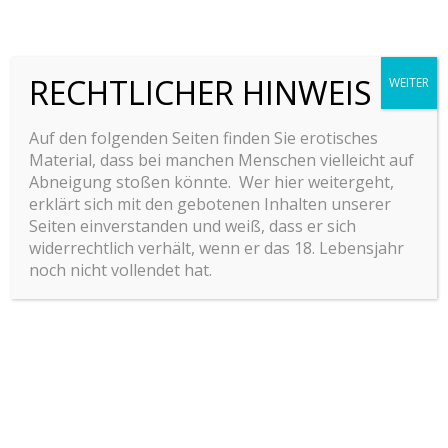
Pellentesque ipsum erat, facilisis ut venenatis eu,
sodales vel dolor.
RECHTLICHER HINWEIS
WEITER
Vorheriger Beitrag
Nächster Beitrag
Auf den folgenden Seiten finden Sie erotisches
Material, dass bei manchen Menschen vielleicht auf
Abneigung stoßen könnte. Wer hier weitergeht,
Schreibe einen Kommentar
erklärt sich mit den gebotenen Inhalten unserer
Seiten einverstanden und weiß, dass er sich
widerrechtlich verhält, wenn er das 18. Lebensjahr
noch nicht vollendet hat.
Deine E-Mail-Adresse wird nicht veröffentlicht.
Erforderliche Felder sind mit
*
markiert